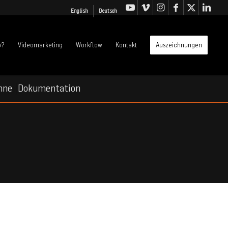
English
Deutsch
o?
Videomarketing
Workflow
Kontakt
Auszeichnungen
hne
Dokumentation